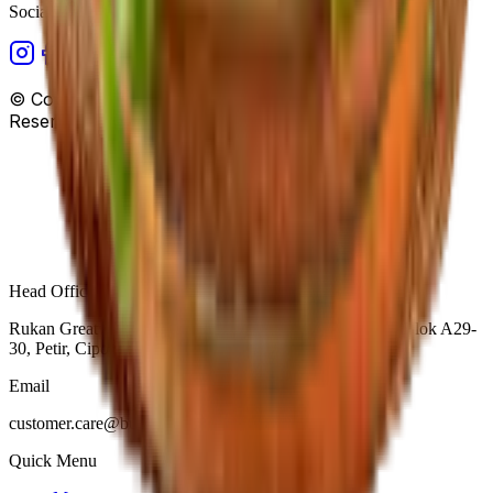
Social Media
© Copyright
PT.Bangor Berani Terukur
. All Rights
Reserved.
Head Office Location
Rukan Greatwall, Jl. Green Lake City Boulevard No.25 Blok A29-
30, Petir, Cipondoh, Tangerang City, Banten 15147
Email
customer.care@burgerbangorindonesia.com
Quick Menu