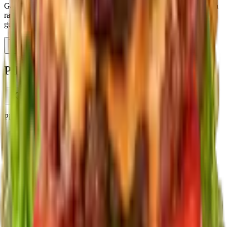
Gak cuma daging sapi, Pitik dengan isian chicken patty juga punya
rasa yang gak kalah nendang! Cobain sendiri rasa ayamnya yang
gurih dan juicy, dijamin langsung jatuh cinta pada gigitan pertama.
Order Now
Pilih Platform Pesan
Pilih platform untuk memesan produk ini
Grab
Pesan melalui GrabFood