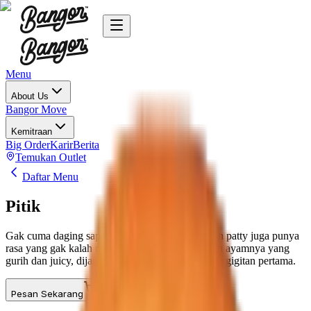
Menu
About Us
Bangor Move
Kemitraan
Big Order
Karir
Berita
Temukan Outlet
Daftar Menu
Pitik
Gak cuma daging sapi, Pitik dengan isian chicken patty juga punya
rasa yang gak kalah nendang! Cobain sendiri rasa ayamnya yang
gurih dan juicy, dijamin langsung jatuh cinta pada gigitan pertama.
Pesan Sekarang