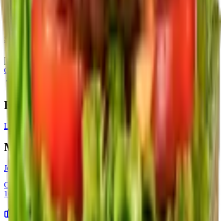
Shopee Food
Pesan melalui Shopee Food
Gofood
Pesan melalui Gofood
Big Order
Learn More
Menu Serupa
Jelata
Cobain dari Jelata dijamin langsung kepikiran terus sama sensasi
100% Australian Beef yang bikin nagih.