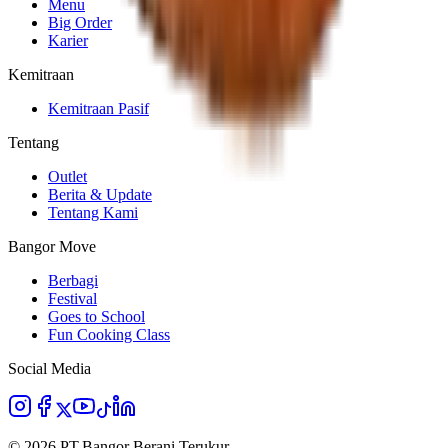
Menu
Big Order
Karier
Kemitraan
Kemitraan Pasif
Tentang
Outlet
Berita & Update
Tentang Kami
Bangor Move
Berbagi
Festival
Goes to School
Fun Cooking Class
Social Media
©
2026
PT.Bangor Berani Terukur
.