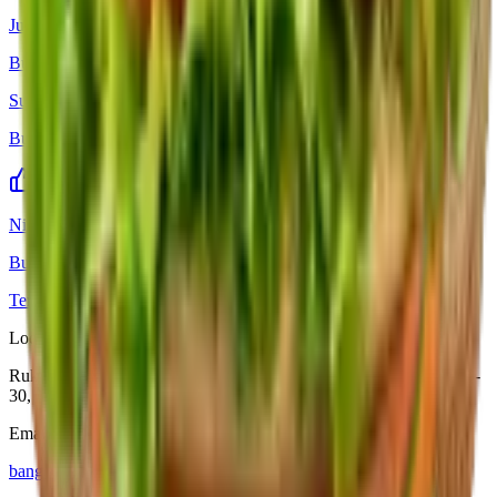
Juragan
Burger
Sultan
Burger
Ningrat
Burger
Tentang Kami
Big Order
Hubungi Kami
Location
Rukan Greatwall, Jl. Green Lake City Boulevard No.25 Blok A29-
30, Petir, Cipondoh, Tangerang City, Banten 15147
Email
bangorgroup@gmail.com