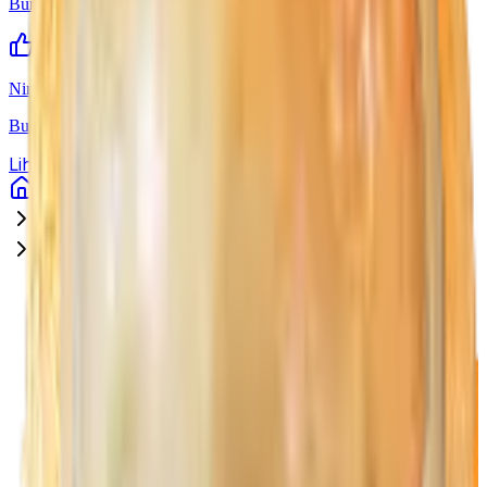
Burger
Ningrat
Burger
Lihat Semua Menu
Home
Menu
Pitik