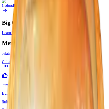
Gofood
Pesan melalui Gofood
Big Order
Learn More
Menu Serupa
Jelata
Cobain dari Jelata dijamin langsung kepikiran terus sama sensasi
100% Australian Beef yang bikin nagih.
Juragan
Burger
Sultan