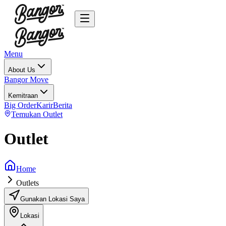
Menu
About Us
Bangor Move
Kemitraan
Big Order
Karir
Berita
Temukan Outlet
Outlet
Home
Outlets
Gunakan Lokasi Saya
Lokasi