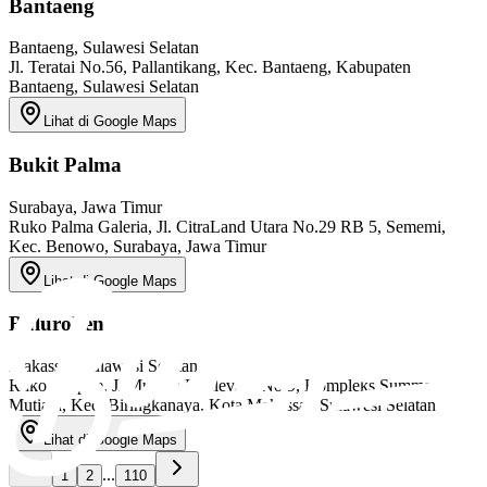
Bantaeng
Bantaeng
, Sulawesi Selatan
Jl. Teratai No.56, Pallantikang, Kec. Bantaeng, Kabupaten
Bantaeng, Sulawesi Selatan
Lihat di Google Maps
Bukit Palma
Surabaya
, Jawa Timur
Ruko Palma Galeria, Jl. CitraLand Utara No.29 RB 5, Sememi,
Kec. Benowo, Surabaya, Jawa Timur
Lihat di Google Maps
Bulurokeng
Makassar
, Sulawesi Selatan
Ruko Shapire, Jl Mutiara Boulevard No 9, Kompleks Summarecon
Mutiara, Kec. Biringkanaya, Kota Makassar, Sulawesi Selatan
Lihat di Google Maps
...
1
2
110