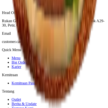
Head Office Location
Rukan Greatwall, Jl. Green Lake City Boulevard No.25 Blok A29-
30, Petir, Cipondoh, Tangerang City, Banten 15147
Email
customer.care@burgerbangorindonesia.com
Quick Menu
Menu
Big Order
Karier
Kemitraan
Kemitraan Pasif
Tentang
Outlet
Berita & Update