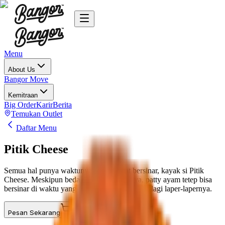
Menu
About Us
Bangor Move
Kemitraan
Big Order
Karir
Berita
Temukan Outlet
Daftar Menu
Pitik Cheese
Semua hal punya waktunya sendiri buat bersinar, kayak si Pitik
Cheese. Meskipun beda dari burger lainnya, patty ayam tetep bisa
bersinar di waktu yang tepat. Misal, pas kamu lagi laper-lapernya.
Pesan Sekarang