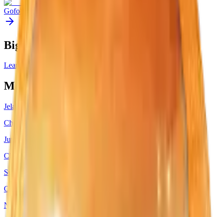
Gofood
Pesan melalui Gofood
Big Order
Learn More
Menu Serupa
Jelata Cheesse
Cheese Burger
Juragan Cheese
Cheese Burger
Sultan Cheese
Cheese Burger
Ningrat Cheese