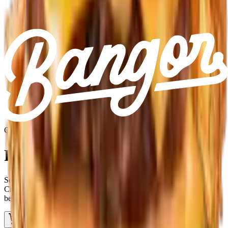
Cheese Burger
Pitik Cheese
Semua hal punya waktunya sendiri buat bersinar, kayak si Pitik
Cheese. Meskipun beda dari burger lainnya, patty ayam tetep bisa
bersinar di waktu yang tepat. Misal, pas kamu lagi laper-lapernya.
Order Now