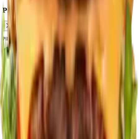
Pilih Platform Pesan
Pilih platform untuk memesan produk ini
Grab
Pesan melalui GrabFood
Shopee Food
Pesan melalui Shopee Food