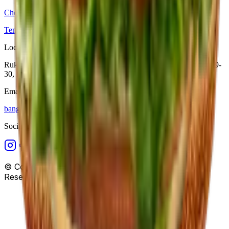
Cheese Burger
Tentang Kami
Big Order
Hubungi Kami
Location
Rukan Greatwall, Jl. Green Lake City Boulevard No.25 Blok A29-
30, Petir, Cipondoh, Tangerang City, Banten 15147
Email
bangorgroup@gmail.com
Social Media
© Copyright
PT.Bangor Berani Terukur
. All Rights
Reserved.