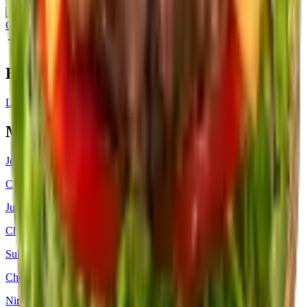
Gofood
Pesan melalui Gofood
Big Order
Learn More
Menu Serupa
Jelata Cheesse
Cheese Burger
Juragan Cheese
Cheese Burger
Sultan Cheese
Cheese Burger
Ningrat Cheese