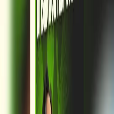
Burger Bangor
3. Fokus pada Asupan Protein Tinggi untuk Stamina Optimal
Saat memasuki waktu makan utama, pastikan makananmu didominasi
oleh kandungan tinggi protein. Pilihan nutrisi yang tepat sangat membantu
proses pemulihan energi tubuh secara maksimal. Protein tidak hanya
memberikan rasa kenyang yang lebih lama, tetapi juga menjaga
metabolisme agar tetap bekerja dengan baik.
Asupan protein yang cukup mencegah kamu merasa lemas atau
mengantuk berat saat melaksanakan ibadah tarawih. Oleh karena itu,
penting bagi kamu untuk memilih sumber protein berkualitas agar kondisi
fisik tetap prima. Asupan protein tinggi sangat penting agar tubuh kamu
tetap bertenaga.
4. Nikmati Hidangan Secara Perlahan dengan Porsi
Secukupnya
Hal terakhir dan tak kalah penting dalam memahami cara berbuka puasa
yang benar adalah bagaimana kamu menikmati hidangan. Makanlah
secara perlahan dan jangan terburu-buru saat menyantap menu utama.
Beri waktu untuk sistem pencernaan agar setiap makanan yang masuk
dapat diproses secara optimal.
Selain itu, mengunyah makanan hingga halus akan sangat membantu
meringankan beban kerja sistem pencernaan. Langkah sederhana ini
dapat meminimalisir risiko perut terasa begah atau sesak setelah makan.