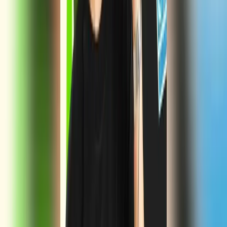
Apa itu Prokrastinasi? Mengenal Kebiasaan Menunda-nunda dan
Cara Mengatasinya
4 Agu 2026
5 Tips Frugal Living yang Bijak, Hemat Tanpa Membuat Diri
Tersiksa
29 Jul 2026
Cara Menghitung Porsi Catering yang Pas untuk Berbagai Acara
28 Jul 2026
Apa itu Prokrastinasi? Mengenal Kebiasaan Menunda-nunda dan
Cara Mengatasinya
4 Agu 2026
5 Tips Frugal Living yang Bijak, Hemat Tanpa Membuat Diri
Tersiksa
29 Jul 2026
Cara Menghitung Porsi Catering yang Pas untuk Berbagai Acara
28 Jul 2026