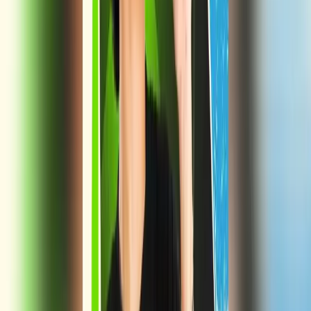
Cara Big Order Burger Bangor
Menghadiri
potluck
seringkali muncul kendala saat harus menyiapkan
makanan dalam jumlah banyak. Tidak semua orang punya waktu untuk
masak, apalagi jika acaranya diadakan mendadak. Disinilah layanan Big
Order Burger Bangor bisa menjadi solusi praktis. Dengan Big Order, kamu
bisa memesan berbagai menu andalan Burger Bangor mulai dari Burger
Juragan, Burger Pitik, Burger Fish, Sausage, dan lainnya.
Untuk Big Order terdapat minimal order 50 pcs sehingga cocok untuk
acara dengan banyak tamu. Menggunakan packaging box yang rapi dan
aman sehingga terjaga kualitasnya saat dibawa maupun disajikan.
Baca Juga:
Contoh Kata Sambutan Singkat, Cocok untuk Berbagai Acara
Acara
potluck
selalu jadi momen yang menyenangkan karena setiap
orang bisa berbagi makanan sekaligus cerita. Agar suasana semakin
berkesan, pilih hidangan yang praktis dan disukai banyak orang. Agar
semakin praktis, pesan layanan
Big Order Burger
Bangor dengan
menghubungi WhatsApp ke nomor 081318752885 atau 081315419573
sekarang!
Related Article