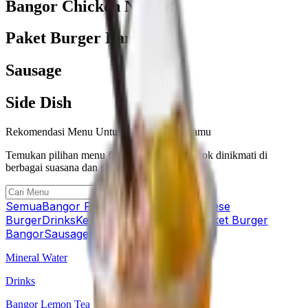
Bangor Chicken Nugget
Paket Burger Bangor
Sausage
Side Dish
Rekomendasi Menu Untuk Setiap Mood Kamu
Temukan pilihan menu favorit kami yang cocok dinikmati di
berbagai suasana dan momen.
Semua
Bangor Fried Chicken
Burger
Cheese
Burger
Drinks
Kentang Goreng
Nugget
Paket Burger
Bangor
Sausage
Side Dish
Spicy Lava
Mineral Water
Drinks
Bangor Lemon Tea