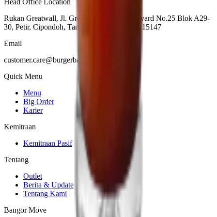
Head Office Location
Rukan Greatwall, Jl. Green Lake City Boulevard No.25 Blok A29-
30, Petir, Cipondoh, Tangerang City, Banten 15147
Email
customer.care@burgerbangorindonesia.com
Quick Menu
Menu
Big Order
Karier
Kemitraan
Kemitraan Pasif
Tentang
Outlet
Berita & Update
Tentang Kami
Bangor Move