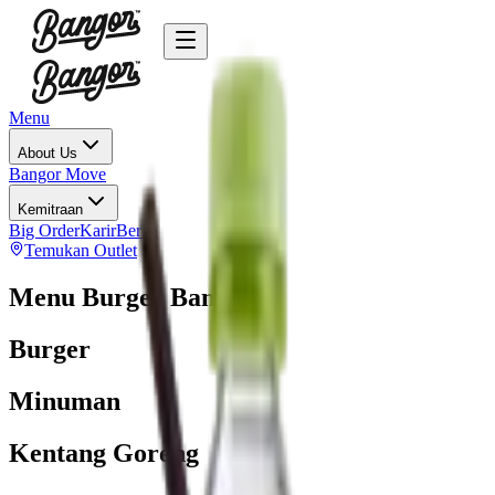
Menu
About Us
Bangor Move
Kemitraan
Big Order
Karir
Berita
Temukan Outlet
Menu Burger Bangor
Burger
Minuman
Kentang Goreng