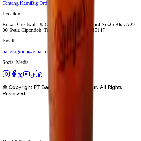
Tentang Kami
Big Order
Hubungi Kami
Location
Rukan Greatwall, Jl. Green Lake City Boulevard No.25 Blok A29-
30, Petir, Cipondoh, Tangerang City, Banten 15147
Email
bangorgroup@gmail.com
Social Media
© Copyright
PT.Bangor Berani Terukur
. All Rights
Reserved.