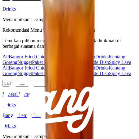
Drinks
Menampilkan
1
sampai
2
dari
2
menu
Rekomendasi Menu Untuk Setiap Mood Kamu
Temukan pilihan menu favorit kami yang cocok dinikmati di
berbagai suasana dan momen.
All
Bangor Fried Chicken
Burger
Cheese Burger
Drinks
Kentang
Goreng
Nugget
Paket Burger Bangor
Sausage
Side Dish
Spicy Lava
All
Bangor Fried Chicken
Burger
Cheese Burger
Drinks
Kentang
Goreng
Nugget
Paket Burger Bangor
Sausage
Side Dish
Spicy Lava
Mineral Water
Drinks
Bangor Lemon Tea
Drinks
Menampilkan
1
sampai
2
dari
2
menu